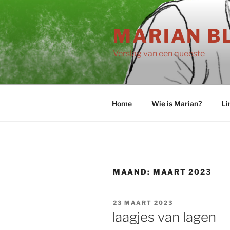
Ga
naar
MARIAN B
de
inhoud
Verslag van een queeste
Home
Wie is Marian?
Li
MAAND:
MAART 2023
GEPLAATST
23 MAART 2023
OP
laagjes van lagen