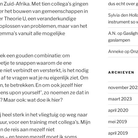
dus echt over
in Zuid-Afrika. Met tien collega’s gingen
over het bouwen van gemeenschappen in
Sylvia den Holl
er Theorie U, een veranderkundige
instrument so w
et oplossen van problemen, maar van het
A.N.
op
Gasligh
ilemma’s vanuit alle mogelijke
gaslampen
Anneke
op
Onz
eek een gouden combinatie: om
eetje te snappen waarom de ene
niet verbindt en versterkt, is het nodig
ARCHIEVEN
f te vragen wat je nu eigenlijk ziet. Om
n, te betrekken. En om ook jezelf hier
november 202
e lens upon yourself’, zo noemen ze dat in
maart 2023
? Maar ook: wat doe ik hier?
april 2020
 heel sterk in het vliegtuig op weg naar
mei 2019
uur, voor een training met collega’s. Mijn
n de reis aan mezelf niet
april 2019
was – en tegen mezelf moet ik soms