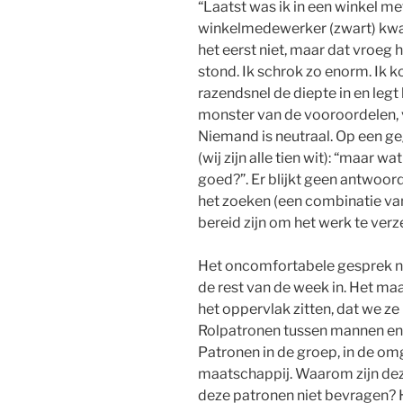
“Laatst was ik in een winkel me
winkelmedewerker (zwart) kwam 
het eerst niet, maar dat vroeg 
stond. Ik schrok zo enorm. Ik 
razendsnel de diepte in en legt b
monster van de vooroordelen, 
Niemand is neutraal. Op een 
(wij zijn alle tien wit): “maar 
goed?”. Er blijkt geen antwoord 
het zoeken (een combinatie van
bereid zijn om het werk te verz
Het oncomfortabele gesprek n
de rest van de week in. Het ma
het oppervlak zitten, dat we z
Rolpatronen tussen mannen en 
Patronen in de groep, in de om
maatschappij. Waarom zijn deze
deze patronen niet bevragen? H