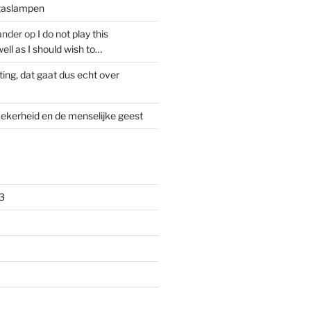
 gaslampen
ander
op
I do not play this
ell as I should wish to…
ting, dat gaat dus echt over
ekerheid en de menselijke geest
3