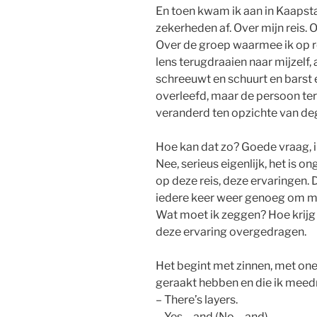
En toen kwam ik aan in Kaapst
zekerheden af. Over mijn reis. 
Over de groep waarmee ik op re
lens terugdraaien naar mijzelf,
schreeuwt en schuurt en barst e
overleefd, maar de persoon teru
veranderd ten opzichte van de
Hoe kan dat zo? Goede vraag, i
Nee, serieus eigenlijk, het is o
op deze reis, deze ervaringen. D
iedere keer weer genoeg om mi
Wat moet ik zeggen? Hoe krijg
deze ervaring overgedragen.
Het begint met zinnen, met one
geraakt hebben en die ik meedr
– There’s layers.
– Yes… and (No… and).