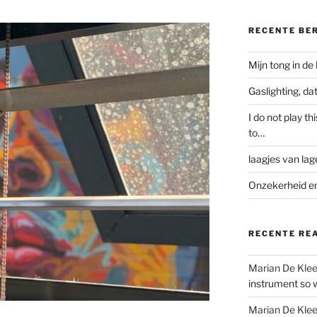
RECENTE BE
Mijn tong in de
Gaslighting, d
I do not play th
to…
laagjes van lag
Onzekerheid en
RECENTE RE
Marian De Kle
instrument so w
Marian De Kle