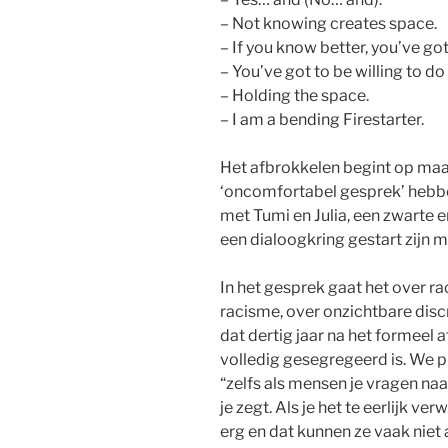
– Not knowing creates space.
– If you know better, you’ve got
– You’ve got to be willing to do
– Holding the space.
– I am a bending Firestarter.
Het afbrokkelen begint op ma
‘oncomfortabel gesprek’ hebben
met Tumi en Julia, een zwarte e
een dialoogkring gestart zijn 
In het gesprek gaat het over r
racisme, over onzichtbare discr
dat dertig jaar na het formeel 
volledig gesegregeerd is. We pr
“zelfs als mensen je vragen na
je zegt. Als je het te eerlijk v
erg en dat kunnen ze vaak niet a