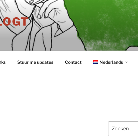
LOGT
nks
Stuur me updates
Contact
Nederlands
Zoeken
naar: