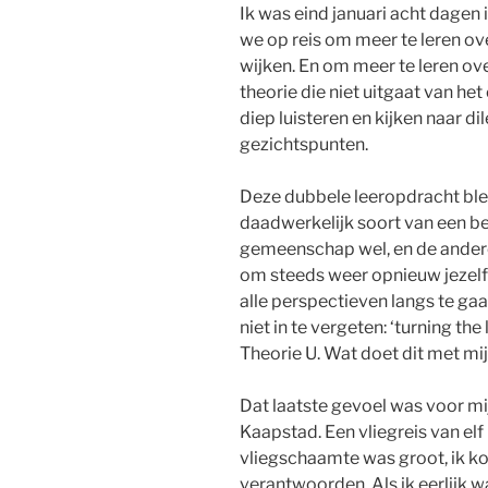
Ik was eind januari acht dagen 
we op reis om meer te leren 
wijken. En om meer te leren ov
theorie die niet uitgaat van h
diep luisteren en kijken naar d
gezichtspunten.
Deze dubbele leeropdracht bl
daadwerkelijk soort van een b
gemeenschap wel, en de andere 
om steeds weer opnieuw jezelf a
alle perspectieven langs te gaa
niet in te vergeten: ‘turning th
Theorie U. Wat doet dit met mij
Dat laatste gevoel was voor mij
Kaapstad. Een vliegreis van elf 
vliegschaamte was groot, ik ko
verantwoorden. Als ik eerlijk 