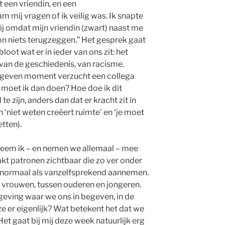
t een vriendin, en een
mij vragen of ik veilig was. Ik snapte
hij omdat mijn vriendin (zwart) naast me
kon niets terugzeggen.” Het gesprek gaat
loot wat er in ieder van ons zit: het
van de geschiedenis, van racisme.
gegeven moment verzucht een collega
wat moet ik dan doen? Hoe doe ik dit
te zijn, anders dan dat er kracht zit in
 ‘niet weten creëert ruimte’ en ‘je moet
etten).
eem ik – en nemen we allemaal – mee
akt patronen zichtbaar die zo ver onder
e normaal als vanzelfsprekend aannemen.
vrouwen, tussen ouderen en jongeren.
geving waar we ons in begeven, in de
 er eigenlijk? Wat betekent het dat we
et gaat bij mij deze week natuurlijk erg