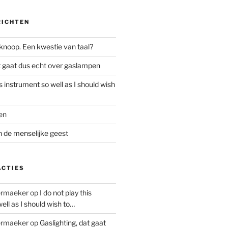
RICHTEN
 knoop. Een kwestie van taal?
at gaat dus echt over gaslampen
is instrument so well as I should wish
en
 de menselijke geest
ACTIES
ermaeker
op
I do not play this
ell as I should wish to…
ermaeker
op
Gaslighting, dat gaat