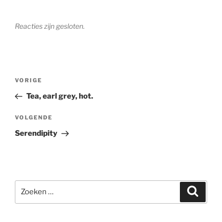
Reacties zijn gesloten.
Bericht
Vorig
VORIGE
navigatie
bericht
Tea, earl grey, hot.
Volgend
VOLGENDE
bericht
Serendipity
Zoeken
Zoeke
naar: