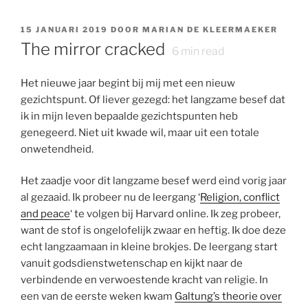
GEPLAATST
15 JANUARI 2019
DOOR
MARIAN DE KLEERMAEKER
OP
The mirror cracked
6
min read
Het nieuwe jaar begint bij mij met een nieuw
gezichtspunt. Of liever gezegd: het langzame besef dat
ik in mijn leven bepaalde gezichtspunten heb
genegeerd. Niet uit kwade wil, maar uit een totale
onwetendheid.
Het zaadje voor dit langzame besef werd eind vorig jaar
al gezaaid. Ik probeer nu de leergang ‘
Religion, conflict
and peace
‘ te volgen bij Harvard online. Ik zeg probeer,
want de stof is ongelofelijk zwaar en heftig. Ik doe deze
echt langzaamaan in kleine brokjes. De leergang start
vanuit godsdienstwetenschap en kijkt naar de
verbindende en verwoestende kracht van religie. In
een van de eerste weken kwam
Galtung’s theorie over