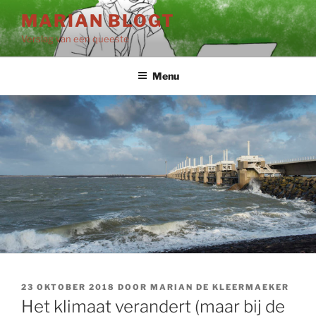
Ga
MARIAN BLOGT
naar
Verslag van een queeste
de
inhoud
Menu
GEPLAATST
23 OKTOBER 2018
DOOR
MARIAN DE KLEERMAEKER
OP
Het klimaat verandert (maar bij de