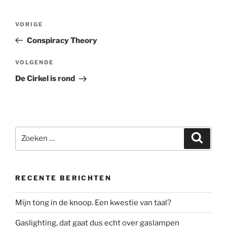
Bericht
Vorig
VORIGE
navigatie
bericht
Conspiracy Theory
Volgend
VOLGENDE
bericht
De Cirkel is rond
Zoeken
Zoeke
naar:
RECENTE BERICHTEN
Mijn tong in de knoop. Een kwestie van taal?
Gaslighting, dat gaat dus echt over gaslampen