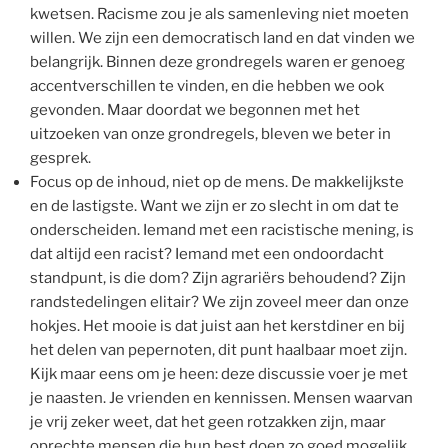
kwetsen. Racisme zou je als samenleving niet moeten
willen. We zijn een democratisch land en dat vinden we
belangrijk. Binnen deze grondregels waren er genoeg
accentverschillen te vinden, en die hebben we ook
gevonden. Maar doordat we begonnen met het
uitzoeken van onze grondregels, bleven we beter in
gesprek.
Focus op de inhoud, niet op de mens. De makkelijkste
en de lastigste. Want we zijn er zo slecht in om dat te
onderscheiden. Iemand met een racistische mening, is
dat altijd een racist? Iemand met een ondoordacht
standpunt, is die dom? Zijn agrariërs behoudend? Zijn
randstedelingen elitair? We zijn zoveel meer dan onze
hokjes. Het mooie is dat juist aan het kerstdiner en bij
het delen van pepernoten, dit punt haalbaar moet zijn.
Kijk maar eens om je heen: deze discussie voer je met
je naasten. Je vrienden en kennissen. Mensen waarvan
je vrij zeker weet, dat het geen rotzakken zijn, maar
oprechte mensen die hun best doen zo goed mogelijk