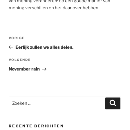
van mening veranderen: op een goede manier van
mening verschillen en het daar over hebben.
Bericht
Vorig
VORIGE
navigatie
bericht
Eerlijk zullen we alles delen.
Volgend
VOLGENDE
bericht
November rain
Zoeken
Zoeke
naar:
RECENTE BERICHTEN