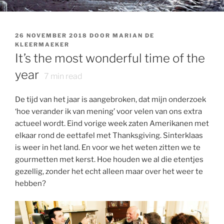
GEPLAATST
26 NOVEMBER 2018
DOOR
MARIAN DE
OP
KLEERMAEKER
It’s the most wonderful time of the
year
7
min read
De tijd van het jaar is aangebroken, dat mijn onderzoek
‘hoe verander ik van mening’ voor velen van ons extra
actueel wordt. Eind vorige week zaten Amerikanen met
elkaar rond de eettafel met Thanksgiving. Sinterklaas
is weer in het land. En voor we het weten zitten we te
gourmetten met kerst. Hoe houden we al die etentjes
gezellig, zonder het echt alleen maar over het weer te
hebben?