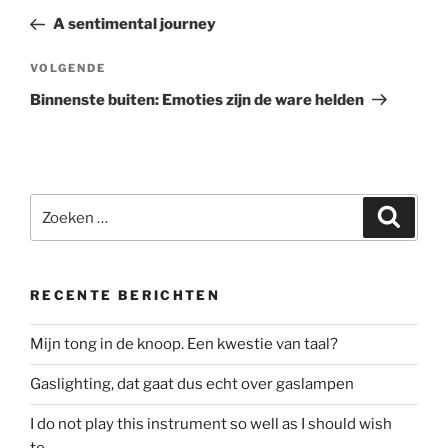
navigatie
bericht
A sentimental journey
Volgend
VOLGENDE
bericht
Binnenste buiten: Emoties zijn de ware helden
Zoeken
Zoeke
naar:
RECENTE BERICHTEN
Mijn tong in de knoop. Een kwestie van taal?
Gaslighting, dat gaat dus echt over gaslampen
I do not play this instrument so well as I should wish