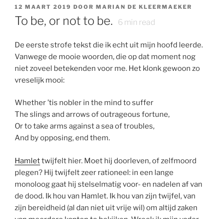
GEPLAATST
12 MAART 2019
DOOR
MARIAN DE KLEERMAEKER
OP
To be, or not to be.
6
min read
De eerste strofe tekst die ik echt uit mijn hoofd leerde.
Vanwege de mooie woorden, die op dat moment nog
niet zoveel betekenden voor me. Het klonk gewoon zo
vreselijk mooi:
Whether ’tis nobler in the mind to suffer
The slings and arrows of outrageous fortune,
Or to take arms against a sea of troubles,
And by opposing, end them.
Hamlet
twijfelt hier. Moet hij doorleven, of zelfmoord
plegen? Hij twijfelt zeer rationeel: in een lange
monoloog gaat hij stelselmatig voor- en nadelen af van
de dood. Ik hou van Hamlet. Ik hou van zijn twijfel, van
zijn bereidheid (al dan niet uit vrije wil) om altijd zaken