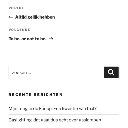
Bericht
Vorig
VORIGE
navigatie
bericht
Altijd gelijk hebben
Volgend
VOLGENDE
bericht
To be, or not to be.
Zoeken
Zoeke
naar:
RECENTE BERICHTEN
Mijn tong in de knoop. Een kwestie van taal?
Gaslighting, dat gaat dus echt over gaslampen