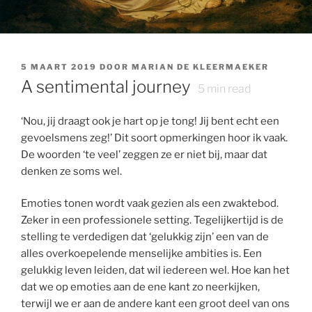
GEPLAATST
5 MAART 2019
DOOR
MARIAN DE KLEERMAEKER
OP
A sentimental journey
5
min read
‘Nou, jij draagt ook je hart op je tong! Jij bent echt een
gevoelsmens zeg!’ Dit soort opmerkingen hoor ik vaak.
De woorden ‘te veel’ zeggen ze er niet bij, maar dat
denken ze soms wel.
Emoties tonen wordt vaak gezien als een zwaktebod.
Zeker in een professionele setting. Tegelijkertijd is de
stelling te verdedigen dat ‘gelukkig zijn’ een van de
alles overkoepelende menselijke ambities is. Een
gelukkig leven leiden, dat wil iedereen wel. Hoe kan het
dat we op emoties aan de ene kant zo neerkijken,
terwijl we er aan de andere kant een groot deel van ons