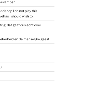
 gaslampen
ander
op
I do not play this
ell as I should wish to…
ting, dat gaat dus echt over
ekerheid en de menselijke geest
3