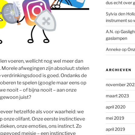
dus echt over
Sylvia den Holl
instrument so w
A.N.
op
Gasligh
gaslampen
Anneke
op
Onz
len voeren, wellicht nog wel meer dan
d. Morele afwegingen zijn absoluut: stelen
ARCHIEVEN
e verdrinkingsdood is goed. Ondanks de
proberen te spelen (google maar eens op
november 202
n we nooit – of bijna nooit – aan onze
maart 2023
 gewoon juist?
april 2020
geveer hetzelfde als voor waarheid: we
mei 2019
 onze olifant. Onze eerste instinctieve
tieken, onze emoties, ons instinct. Zo
april 2019
r opgevoed meisje – een instinctieve