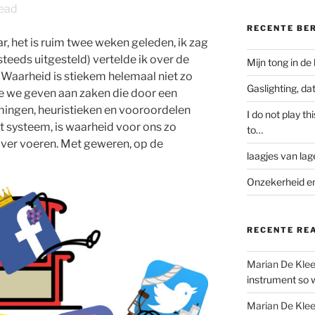
ead
RECENTE BE
ar, het is ruim twee weken geleden, ik zag
teeds uitgesteld) vertelde ik over de
Mijn tong in de
 Waarheid is stiekem helemaal niet zo
Gaslighting, d
ie we geven aan zaken die door een
ngen, heuristieken en vooroordelen
I do not play th
at systeem, is waarheid voor ons zo
to…
over voeren. Met geweren, op de
laagjes van lag
Onzekerheid en
RECENTE RE
Marian De Kle
instrument so w
Marian De Kle