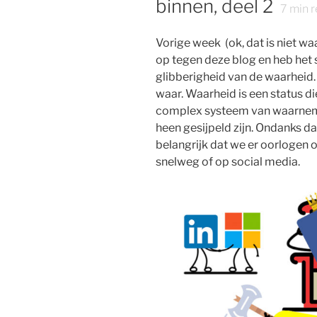
binnen, deel 2
7
min r
Vorige week (ok, dat is niet wa
op tegen deze blog en heb het s
glibberigheid van de waarheid.
waar. Waarheid is een status d
complex systeem van waarnemi
heen gesijpeld zijn. Ondanks d
belangrijk dat we er oorlogen 
snelweg of op social media.