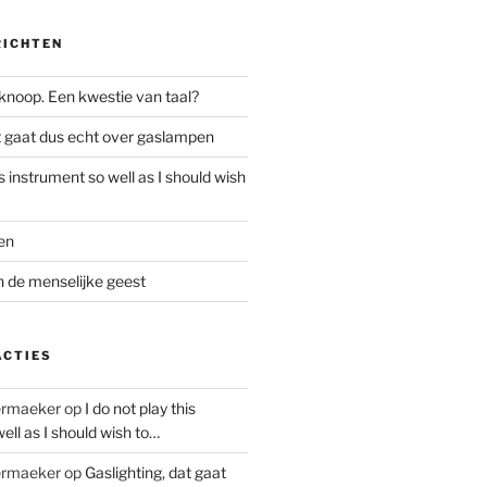
RICHTEN
 knoop. Een kwestie van taal?
at gaat dus echt over gaslampen
is instrument so well as I should wish
en
 de menselijke geest
ACTIES
ermaeker
op
I do not play this
ell as I should wish to…
ermaeker
op
Gaslighting, dat gaat