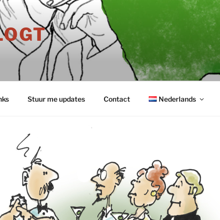
LOGT
nks
Stuur me updates
Contact
Nederlands