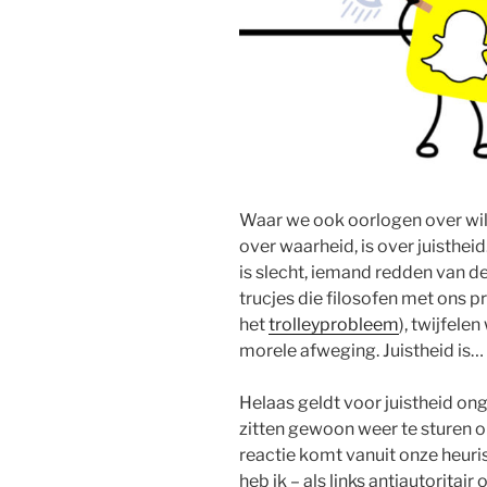
Waar we ook oorlogen over wil
over waarheid, is over juisthei
is slecht, iemand redden van d
trucjes die filosofen met ons 
het
trolleyprobleem
), twijfele
morele afweging. Juistheid is…
Helaas geldt voor juistheid on
zitten gewoon weer te sturen op
reactie komt vanuit onze heuris
heb ik – als links antiautoritai