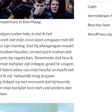
Login
Vermeldingen 
imaatmars in Den Haag.
Reacties feed
edgevonden heb, is dat ik het
WordPress.org
indt dat mijn zoon leert omgaan met dit
or zijn mening. Dat hij afwegingen maakt
ebruiken houden, en een punt maken dat
lgens de regels kan. Tenminste, dat hou ik
mijn berijder zijn integer, goed te volgen
et fabricaties van mijn hoofd, en heeft het
 ik zei ‘natuurlijk mag je gaan
ng linksaf op het moment dat hij hoorde
en mijn berijder kon niet veel anders dan
nen.